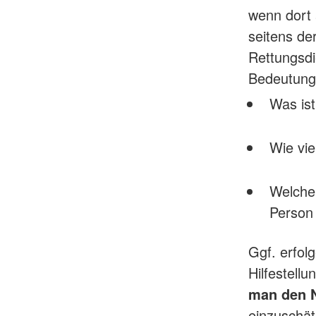
wenn dort 
seitens de
Rettungsdi
Bedeutung,
Was is
Wie vie
Welche 
Person
Ggf. erfol
Hilfestell
man den N
einzuschät