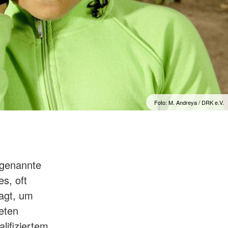
Foto: M. Andreya / DRK e.V.
ogenannte
es, oft
ragt, um
neten
lifiziertem