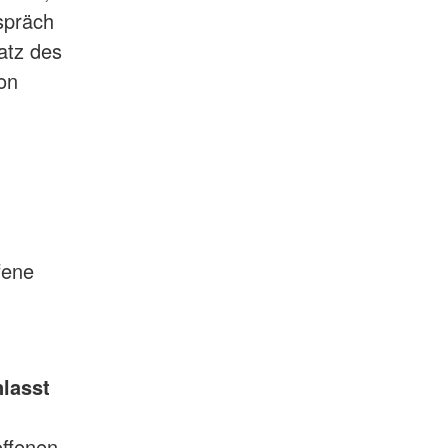
spräch
atz des
on
fene
lasst
offenen