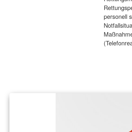
Rettungspe
personell 
Notfallsitu
Maßnahmen 
(Telefonre