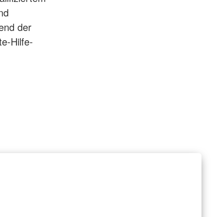
nd
rend der
e-Hilfe-