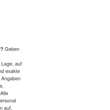
h?
Geben
 Lage, auf
ind exakte
e Angaben
e,
Alle
ersonal
n auf,