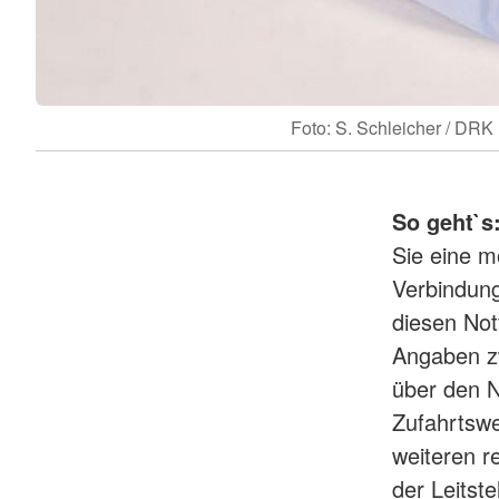
Foto: S. Schleicher / DRK
So geht`s
Sie eine m
Verbindung
diesen Notf
Angaben z
über den N
Zufahrtsw
weiteren r
der Leitste