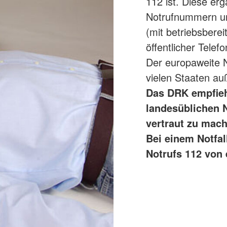
112 ist. Diese er
Notrufnummern un
(mit betriebsberei
öffentlicher Telef
Der europaweite N
vielen Staaten a
Das DRK empfiehl
landesüblichen 
vertraut zu mach
Bei einem Notfal
Notrufs 112 von