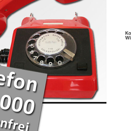
Ko
Wi