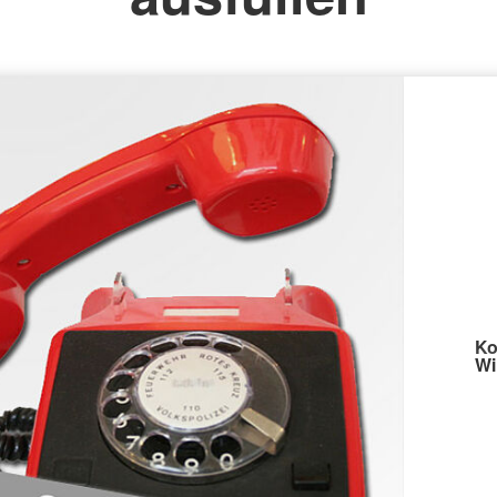
Ko
Wi