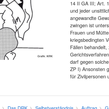
14 II GA III; Art.
und jeder unsittl
angewandte Gewalt
zwingen ist unters
Frauen und Mütter
kriegsbedingten V
Fällen behandelt,
Gerichtsverfahren.
Grafik: IKRK
darf gegen solche 
ZP I) Ansonsten g
für Zivilpersonen 
Das DRK
Selbstverständnis
Auftrag
G