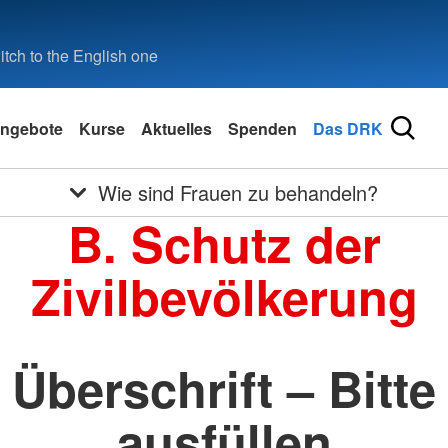
tch to the English one
ngebote
Kurse
Aktuelles
Spenden
Das DRK
Wie sind Frauen zu behandeln?
B. Schutz der
Zivilbevölkerung
Überschrift – Bitte
ausfüllen