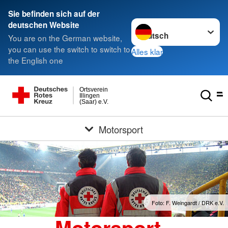
Sie befinden sich auf der
Sprache wechseln zu
deutschen Website
You are on the German website,
you can use the switch to switch to
Alles klar
the English one
Ortsverein
Illingen
(Saar) e.V.
Motorsport
Foto: F. Weingardt / DRK e.V.
Motorsport -