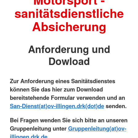
sanitätsdienstliche
Absicherung
Anforderung und
Dowload
Zur Anforderung eines Sanitätsdienstes
können Sie das hier zum Download
bereitstehende Formular verwenden und an
San-Dienst(at)ov-illingen.drk(dot)de
senden.
Bei Fragen wenden Sie sich bitte an unseren
Gruppenleitung unter
Gruppenleitung(at)ov-
illingen.drk.de