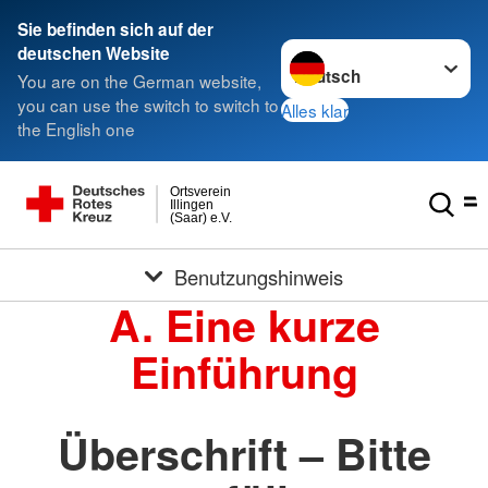
Sie befinden sich auf der
Sprache wechseln zu
deutschen Website
You are on the German website,
you can use the switch to switch to
Alles klar
the English one
Ortsverein
Illingen
(Saar) e.V.
Benutzungshinweis
A. Eine kurze
Einführung
Überschrift – Bitte