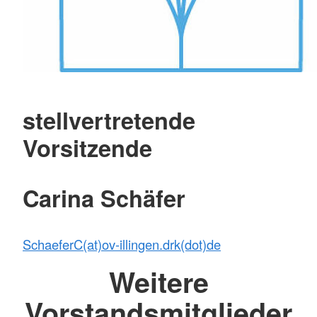
stellvertretende
Vorsitzende
Carina Schäfer
SchaeferC(at)ov-illingen.drk(dot)de
Weitere
Vorstandsmitglieder