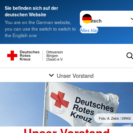
Sie befinden sich auf der
Sprache wechseln zu
deutschen Website
You are on the German website,
you can use the switch to switch to
Alles klar
the English one
Ortsverein
Illingen
(Saar) e.V.
Unser Vorstand
Foto: A. Zelck / DRKS
Unser Vorstand